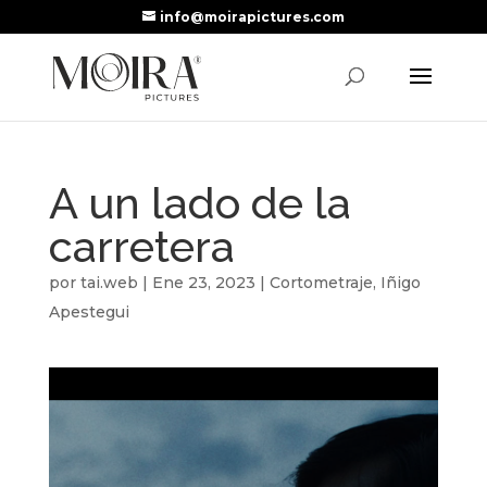
info@moirapictures.com
A un lado de la
carretera
por
tai.web
|
Ene 23, 2023
|
Cortometraje
,
Iñigo
Apestegui