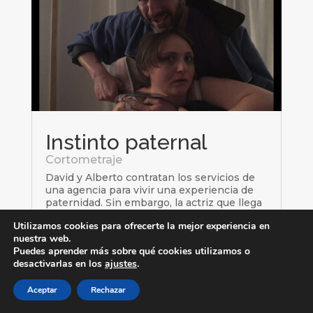
Instinto paternal
Cortometraje
David y Alberto contratan los servicios de
una agencia para vivir una experiencia de
paternidad. Sin embargo, la actriz que llega
a su casa, Helena, la cual reconocen de una
Utilizamos cookies para ofrecerte la mejor experiencia en
serie de televisión, no tiene las
nuestra web.
características físicas que habían solicitado.
Puedes aprender más sobre qué cookies utilizamos o
desactivarlas en los
ajustes
.
Aceptar
Rechazar