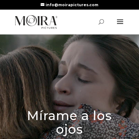
info@moirapictures.com
Mírame a los
ojos